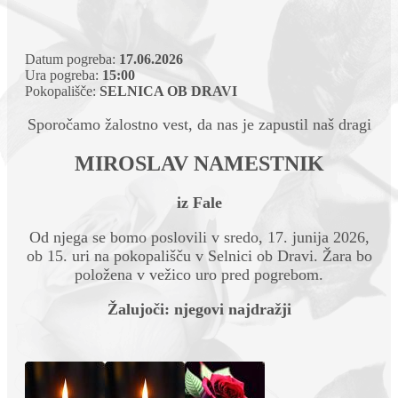
Datum pogreba:
17.06.2026
Ura pogreba:
15:00
Pokopališče:
SELNICA OB DRAVI
Sporočamo žalostno vest, da nas je zapustil naš dragi
MIROSLAV NAMESTNIK
iz Fale
Od njega se bomo poslovili v sredo, 17. junija 2026,
ob 15. uri na pokopališču v Selnici ob Dravi. Žara bo
položena v vežico uro pred pogrebom.
Žalujoči: njegovi najdražji