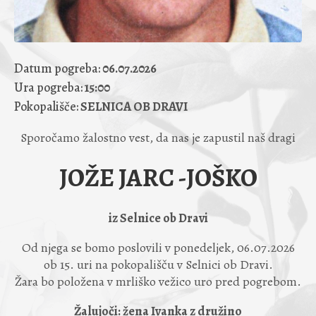
Datum pogreba:
06.07.2026
Ura pogreba:
15:00
Pokopališče:
SELNICA OB DRAVI
Sporočamo žalostno vest, da nas je zapustil naš dragi
JOŽE JARC -JOŠKO
iz Selnice ob Dravi
Od njega se bomo poslovili v ponedeljek, 06.07.2026
ob 15. uri na pokopališču v Selnici ob Dravi.
Žara bo položena v mrliško vežico uro pred pogrebom.
Žalujoči: žena Ivanka z družino