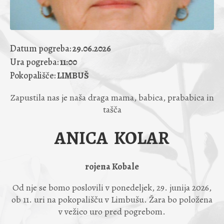
Datum pogreba:
29.06.2026
Ura pogreba:
11:00
Pokopališče:
LIMBUŠ
Zapustila nas je naša draga mama, babica, prababica in
tašča
ANICA KOLAR
rojena Kobale
Od nje se bomo poslovili v ponedeljek, 29. junija 2026,
ob 11. uri na pokopališču v Limbušu. Žara bo položena
v vežico uro pred pogrebom.