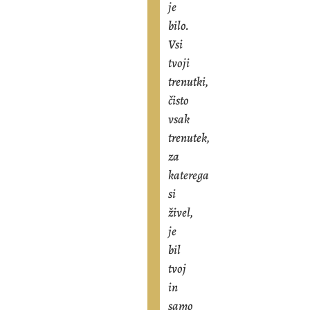
je
bilo.
Vsi
tvoji
trenutki,
čisto
vsak
trenutek,
za
katerega
si
živel,
je
bil
tvoj
in
samo