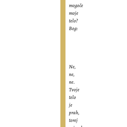
mogoče
moje
telo?
Bog:
Ne,
ne,
ne.
Tvoje
telo
je
prah,
torej