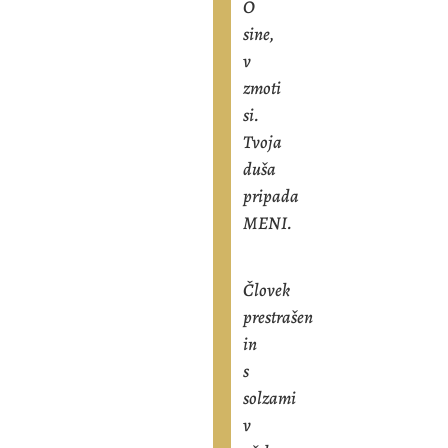
O
sine,
v
zmoti
si.
Tvoja
duša
pripada
MENI.
Človek
prestrašen
in
s
solzami
v