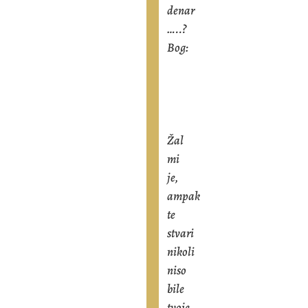
denar
…..?
Bog:
Žal
mi
je,
ampak
te
stvari
nikoli
niso
bile
tvoje.