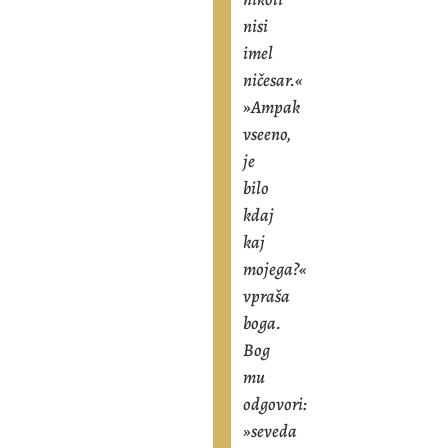
nisi
imel
ničesar.«
»Ampak
vseeno,
je
bilo
kdaj
kaj
mojega?«
vpraša
boga.
Bog
mu
odgovori:
»seveda