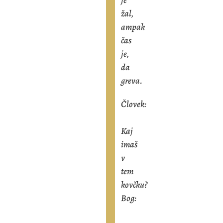
žal,
ampak
čas
je,
da
greva.
Človek:
Kaj
imaš
v
tem
kovčku?
Bog: