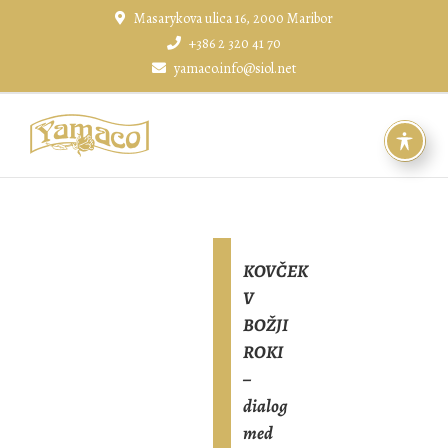
Skip
Masarykova ulica 16, 2000 Maribor
to
+386 2 320 41 70
content
yamaco.info@siol.net
KOVČEK
V
BOŽJI
ROKI
–
dialog
med