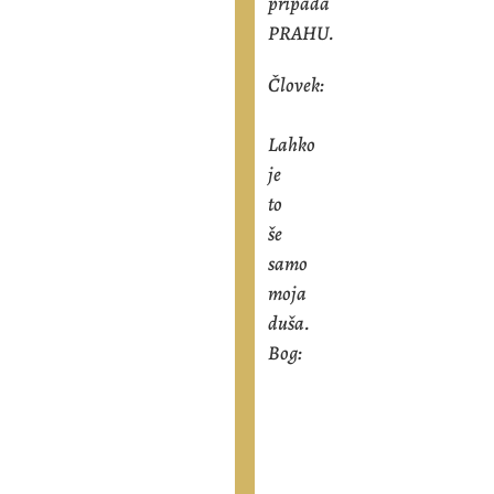
pripada
PRAHU.
Človek:
Lahko
je
to
še
samo
moja
duša.
Bog: