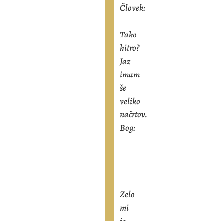
Človek:
Tako
hitro?
Jaz
imam
še
veliko
načrtov.
Bog:
Zelo
mi
je