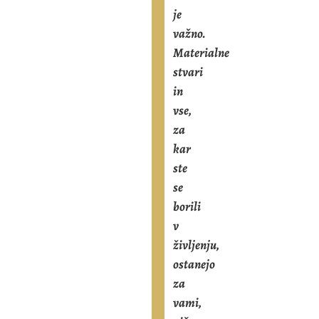
je
važno.
Materialne
stvari
in
vse,
za
kar
ste
se
borili
v
življenju,
ostanejo
za
vami,