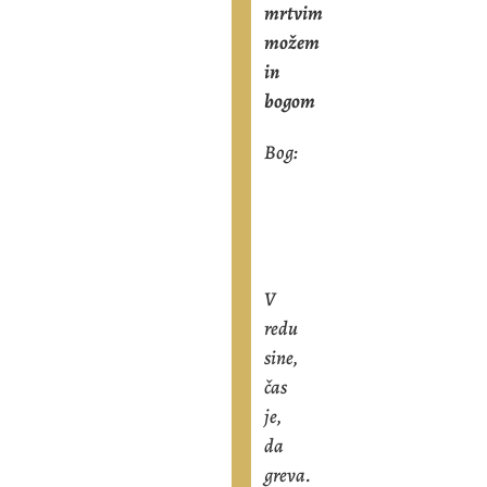
mrtvim
možem
in
bogom
Bog:
V
redu
sine,
čas
je,
da
greva.