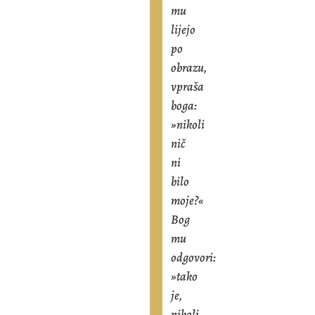
mu
lijejo
po
obrazu,
vpraša
boga:
»nikoli
nič
ni
bilo
moje?«
Bog
mu
odgovori:
»tako
je,
nikoli