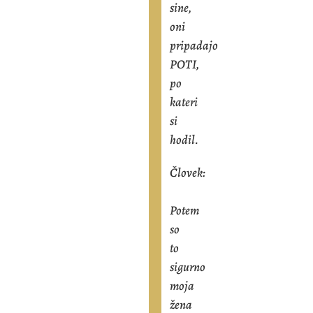
sine,
oni
pripadajo
POTI,
po
kateri
si
hodil.
Človek:
Potem
so
to
sigurno
moja
žena