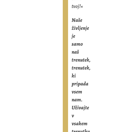
tvoj!«
Naše
življenje
je
samo
naš
trenutek,
trenutek,
ki
pripada
vsem
nam.
Uživajte
v
vsakem
trenutku,