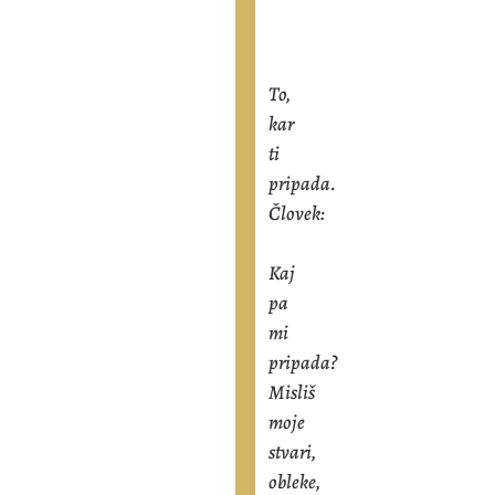
To,
kar
ti
pripada.
Človek:
Kaj
pa
mi
pripada?
Misliš
moje
stvari,
obleke,