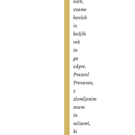
očeh,
vzame
kovček
iz
božjih
rok
in
ga
odpre.
Prazen!
Prevaran,
z
zlomljenim
srcem
in
solzami,
ki