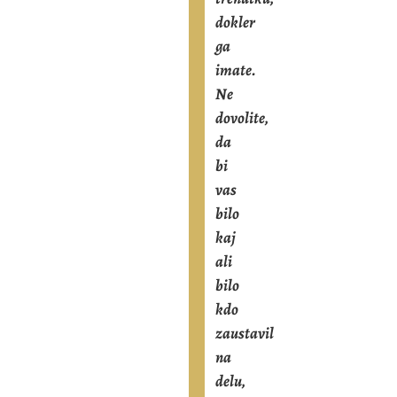
dokler
ga
imate.
Ne
dovolite,
da
bi
vas
bilo
kaj
ali
bilo
kdo
zaustavil
na
delu,