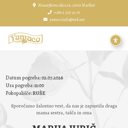
Skip
Masarykova ulica 16, 2000 Maribor
to
+386 2 320 41 70
content
yamaco.info@siol.net
Datum pogreba:
02.07.2026
Ura pogreba:
11:00
Pokopališče:
RUŠE
Sporočamo žalostno vest, da nas je zapustila draga
mama sestra, tašča in oma