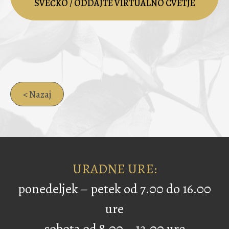
SVEČKO / ODDAJTE VIRTUALNO CVETJE
< Nazaj
URADNE URE:
ponedeljek – petek od 7.00 do 16.00
ure
sobota od 8.00 – 12.00 ure